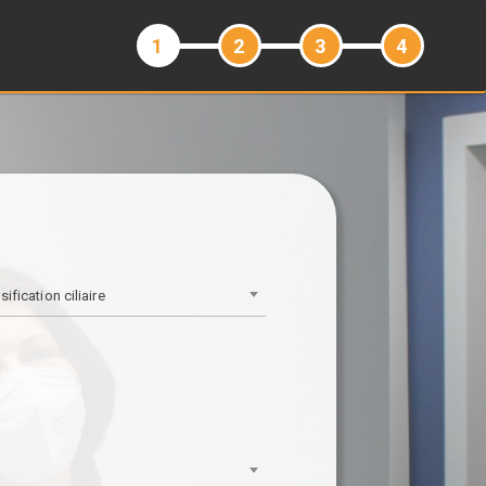
2
3
4
1
ification ciliaire